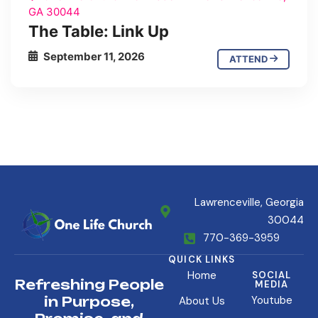
GA 30044
The Table: Link Up
September 11, 2026
ATTEND
Lawrenceville, Georgia
30044
770-369-3959
QUICK LINKS
Home
SOCIAL
Refreshing People
MEDIA
in Purpose,
Youtube
About Us