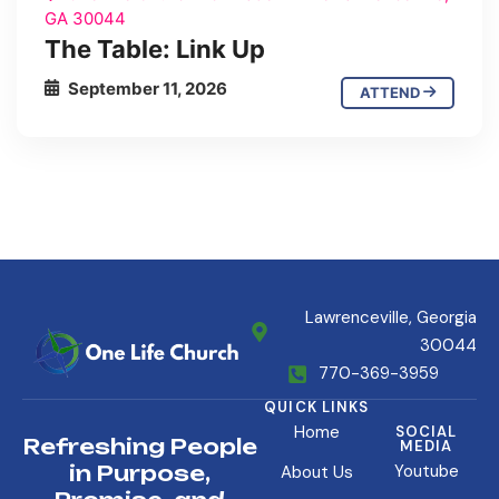
GA 30044
The Table: Link Up
September 11, 2026
ATTEND
Lawrenceville, Georgia
30044
770-369-3959
QUICK LINKS
Home
SOCIAL
Refreshing People
MEDIA
in Purpose,
Youtube
About Us