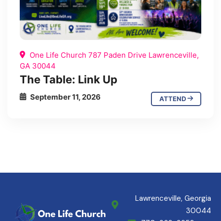
One Life Church 787 Paden Drive Lawrenceville,
GA 30044
The Table: Link Up
September 11, 2026
ATTEND
Lawrenceville, Georgia
30044